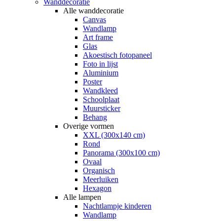
Wanddecoratie
Alle wanddecoratie
Canvas
Wandlamp
Art frame
Glas
Akoestisch fotopaneel
Foto in lijst
Aluminium
Poster
Wandkleed
Schoolplaat
Muursticker
Behang
Overige vormen
XXL (300x140 cm)
Rond
Panorama (300x100 cm)
Ovaal
Organisch
Meerluiken
Hexagon
Alle lampen
Nachtlampje kinderen
Wandlamp