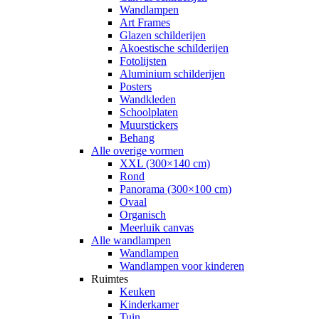
Wandlampen
Art Frames
Glazen schilderijen
Akoestische schilderijen
Fotolijsten
Aluminium schilderijen
Posters
Wandkleden
Schoolplaten
Muurstickers
Behang
Alle overige vormen
XXL (300×140 cm)
Rond
Panorama (300×100 cm)
Ovaal
Organisch
Meerluik canvas
Alle wandlampen
Wandlampen
Wandlampen voor kinderen
Ruimtes
Keuken
Kinderkamer
Tuin