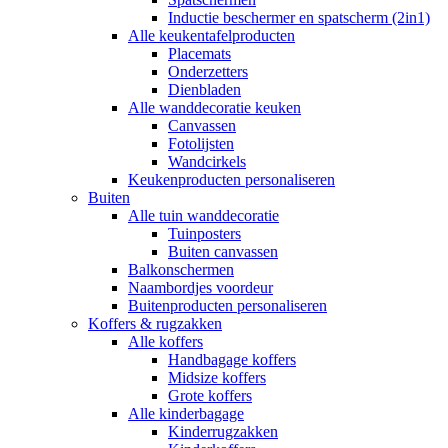
Inductie beschermer en spatscherm (2in1)
Alle keukentafelproducten
Placemats
Onderzetters
Dienbladen
Alle wanddecoratie keuken
Canvassen
Fotolijsten
Wandcirkels
Keukenproducten personaliseren
Buiten
Alle tuin wanddecoratie
Tuinposters
Buiten canvassen
Balkonschermen
Naambordjes voordeur
Buitenproducten personaliseren
Koffers & rugzakken
Alle koffers
Handbagage koffers
Midsize koffers
Grote koffers
Alle kinderbagage
Kinderrugzakken