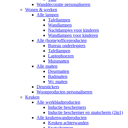
Wanddecoratie personaliseren
Wonen & werken
Alle lampen
Tafellampen
Wandlampen
Nachtlampjes voor kinderen
Wandlampen voor kinderen
Alle (home)officeproducten
Bureau onderleggers
Tafellampen
Laptophoezen
Muismatten
Alle matten
Deurmatten
Badmatten
Wc matten
Deurstickers
Woonproducten personaliseren
Keuken
Alle werkbladproducten
Inductie beschermers
Inductie beschermer en spatscherm (2in1)
Alle keukenwandproducten
Keuken achterwanden
Spatschermen