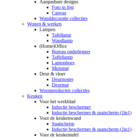
Aanpasbare designs
Foto in lijst
Canvas
Wanddecoratie collecties
Wonen & werken
Lampen
Tafellamp
Wandlamp
(Home)Office
Bureau onderlegger
Taffellamp
Laptophoes
Muismat
Deur & vloer
Deurposter
Deurmat
Woonproducten collecties
Keuken
Voor het werkblad
Inductie beschermer
Inductie beschermer & spatscherm (2in1)
Voor de keukenwand
Spatscherm
Inductie beschermer & spatscherm (2in1)
Voor de keukentafel