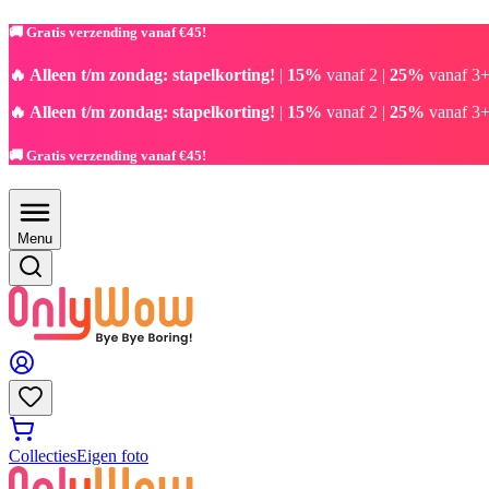
🚚 Gratis verzending vanaf €45!
🔥 Alleen t/m zondag: stapelkorting!
|
15%
vanaf 2 |
25%
vanaf 3+
🔥 Alleen t/m zondag: stapelkorting!
|
15%
vanaf 2 |
25%
vanaf 3+
🚚 Gratis verzending vanaf €45!
Menu
Collecties
Eigen foto