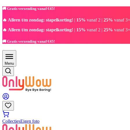
🚚 Gratis verzending vanaf €45!
🔥 Alleen t/m zondag: stapelkorting!
|
15%
vanaf 2 |
25%
vanaf 3+
🔥 Alleen t/m zondag: stapelkorting!
|
15%
vanaf 2 |
25%
vanaf 3+
🚚 Gratis verzending vanaf €45!
Menu
Collecties
Eigen foto