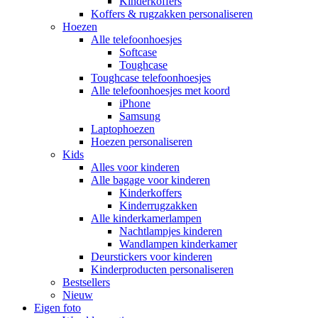
Kinderkoffers
Koffers & rugzakken personaliseren
Hoezen
Alle telefoonhoesjes
Softcase
Toughcase
Toughcase telefoonhoesjes
Alle telefoonhoesjes met koord
iPhone
Samsung
Laptophoezen
Hoezen personaliseren
Kids
Alles voor kinderen
Alle bagage voor kinderen
Kinderkoffers
Kinderrugzakken
Alle kinderkamerlampen
Nachtlampjes kinderen
Wandlampen kinderkamer
Deurstickers voor kinderen
Kinderproducten personaliseren
Bestsellers
Nieuw
Eigen foto