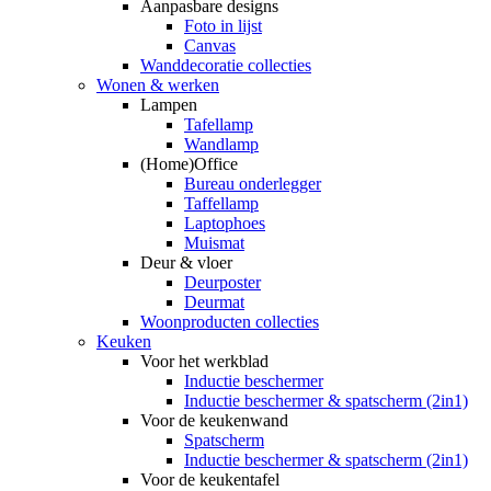
Aanpasbare designs
Foto in lijst
Canvas
Wanddecoratie collecties
Wonen & werken
Lampen
Tafellamp
Wandlamp
(Home)Office
Bureau onderlegger
Taffellamp
Laptophoes
Muismat
Deur & vloer
Deurposter
Deurmat
Woonproducten collecties
Keuken
Voor het werkblad
Inductie beschermer
Inductie beschermer & spatscherm (2in1)
Voor de keukenwand
Spatscherm
Inductie beschermer & spatscherm (2in1)
Voor de keukentafel