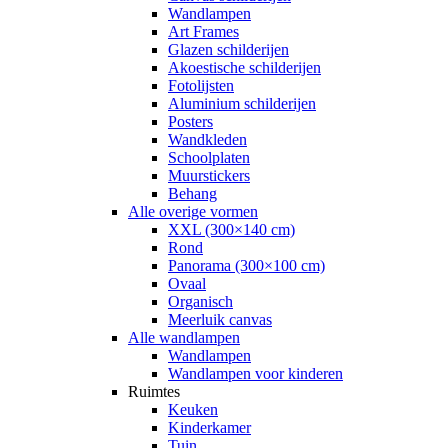
Wandlampen
Art Frames
Glazen schilderijen
Akoestische schilderijen
Fotolijsten
Aluminium schilderijen
Posters
Wandkleden
Schoolplaten
Muurstickers
Behang
Alle overige vormen
XXL (300×140 cm)
Rond
Panorama (300×100 cm)
Ovaal
Organisch
Meerluik canvas
Alle wandlampen
Wandlampen
Wandlampen voor kinderen
Ruimtes
Keuken
Kinderkamer
Tuin