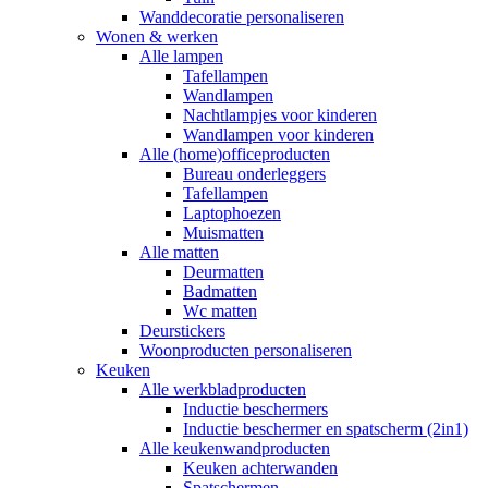
Wanddecoratie personaliseren
Wonen & werken
Alle lampen
Tafellampen
Wandlampen
Nachtlampjes voor kinderen
Wandlampen voor kinderen
Alle (home)officeproducten
Bureau onderleggers
Tafellampen
Laptophoezen
Muismatten
Alle matten
Deurmatten
Badmatten
Wc matten
Deurstickers
Woonproducten personaliseren
Keuken
Alle werkbladproducten
Inductie beschermers
Inductie beschermer en spatscherm (2in1)
Alle keukenwandproducten
Keuken achterwanden
Spatschermen